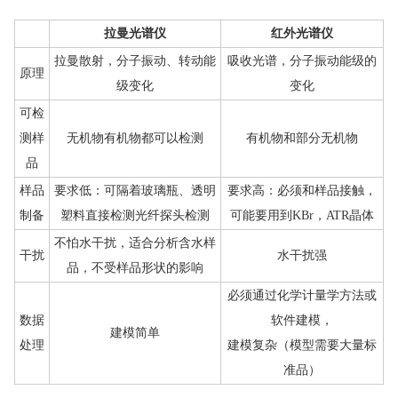
拉曼光谱仪
红外光谱仪
拉曼散射，分子振动、转动能
吸收光谱，分子振动能级的
原理
级变化
变化
可检
测样
无机物有机物都可以检测
有机物和
部分无机物
品
样品
要求低：可隔着玻璃瓶、透明
要求高：必须和样品接触，
制备
塑料直接检测光纤探头检测
可能要用到KBr，ATR晶体
不怕水干扰，适合分析含水样
干扰
水干扰强
品，不受样品形状的影响
必须通过化学计量学方法或
数据
软件建模，
建模简单
处理
建模复杂（模型需要大量标
准品）